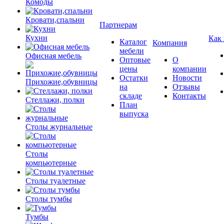
Комоды
Кровати,спальни
Партнерам
Кухни
Как
Каталог
Компания
мебели
Офисная мебель
Оптовые
О
цены
компании
Остатки
Новости
Прихожие,обувницы
на
Отзывы
складе
Контакты
Стеллажи, полки
План
выпуска
Столы журнальные
Столы
компьютерные
Столы туалетные
Столы тумбы
Тумбы