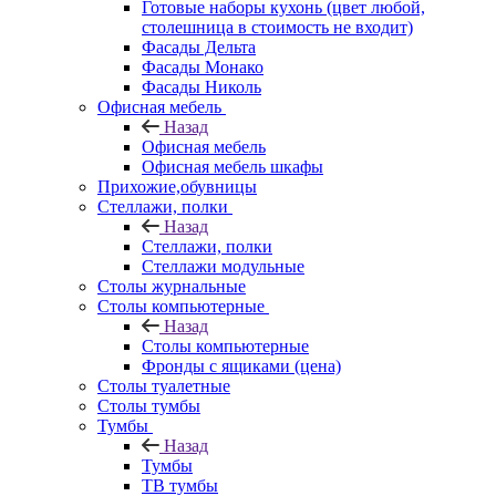
Готовые наборы кухонь (цвет любой,
столешница в стоимость не входит)
Фасады Дельта
Фасады Монако
Фасады Николь
Офисная мебель
Назад
Офисная мебель
Офисная мебель шкафы
Прихожие,обувницы
Стеллажи, полки
Назад
Стеллажи, полки
Стеллажи модульные
Столы журнальные
Столы компьютерные
Назад
Столы компьютерные
Фронды с ящиками (цена)
Столы туалетные
Столы тумбы
Тумбы
Назад
Тумбы
ТВ тумбы