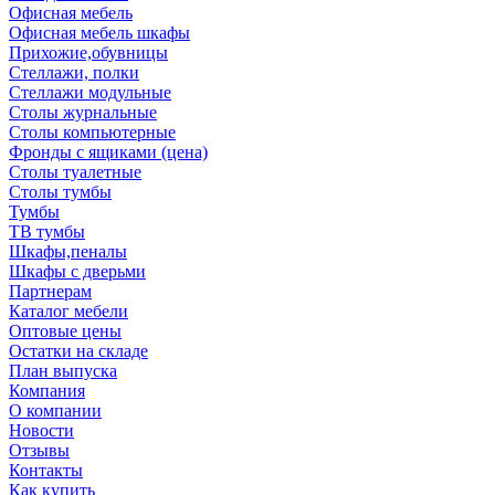
Офисная мебель
Офисная мебель шкафы
Прихожие,обувницы
Стеллажи, полки
Стеллажи модульные
Столы журнальные
Столы компьютерные
Фронды с ящиками (цена)
Столы туалетные
Столы тумбы
Тумбы
ТВ тумбы
Шкафы,пеналы
Шкафы с дверьми
Партнерам
Каталог мебели
Оптовые цены
Остатки на складе
План выпуска
Компания
О компании
Новости
Отзывы
Контакты
Как купить