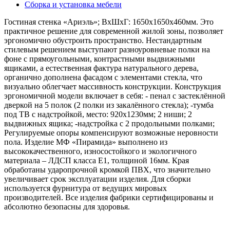
Сборка и установка мебели
Гостиная стенка «Ариэль»; ВхШхГ: 1650х1650х460мм. Это
практичное решение для современной жилой зоны, позволяет
эргономично обустроить пространство. Нестандартным
стилевым решением выступают разноуровневые полки на
фоне с прямоугольными, контрастными выдвижными
ящиками, а естественная фактура натурального дерева,
органично дополнена фасадом с элементами стекла, что
визуально облегчает массивность конструкции. Конструкция
эргономичной модели включает в себя: - пенал с застеклённой
дверкой на 5 полок (2 полки из закалённого стекла); -тумба
под ТВ с надстройкой, место: 920х1230мм; 2 ниши; 2
выдвижных ящика; -надстройка с 2 продольными полками;
Регулируемые опоры компенсируют возможные неровности
пола. Изделие МФ «Пирамида» выполнено из
высококачественного, износостойкого и экологичного
материала – ЛДСП класса Е1, толщиной 16мм. Края
обработаны ударопрочной кромкой ПВХ, что значительно
увеличивает срок эксплуатации изделия. Для сборки
используется фурнитура от ведущих мировых
производителей. Все изделия фабрики сертифицированы и
абсолютно безопасны для здоровья.