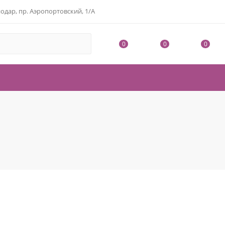
одар, пр. Аэропортовский, 1/А
0
0
0