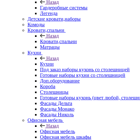
Назад
Гардеробные системы
Легенда
Детские кровати,наборы
Комоды
Кровати,спальни
Назад
Кровати,спальни
Матрацы
Кухни
Назад
Кухни
Под заказ наборы кухонь со столешницей
Готовые наборы кухни со столешницей
Доп.оборудование
Короба
Столешницы
Готовые наборы кухонь (цвет любой, столешни
Фасады Дельта
Фасады Монако
Фасады Николь
Офисная мебель
Назад
Офисная мебель
Офисная мебель шкафы