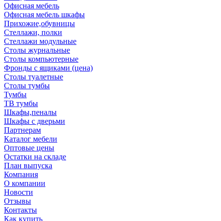
Офисная мебель
Офисная мебель шкафы
Прихожие,обувницы
Стеллажи, полки
Стеллажи модульные
Столы журнальные
Столы компьютерные
Фронды с ящиками (цена)
Столы туалетные
Столы тумбы
Тумбы
ТВ тумбы
Шкафы,пеналы
Шкафы с дверьми
Партнерам
Каталог мебели
Оптовые цены
Остатки на складе
План выпуска
Компания
О компании
Новости
Отзывы
Контакты
Как купить