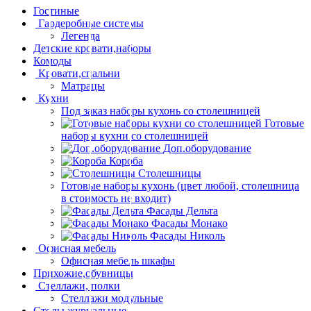
Гостиные
Гардеробные системы
Легенда
Детские кровати,наборы
Комоды
Кровати,спальни
Матрацы
Кухни
Под заказ наборы кухонь со столешницей
Готовые
наборы кухни со столешницей
Доп.оборудование
Короба
Столешницы
Готовые наборы кухонь (цвет любой, столешница
в стоимость не входит)
Фасады Дельта
Фасады Монако
Фасады Николь
Офисная мебель
Офисная мебель шкафы
Прихожие,обувницы
Стеллажи, полки
Стеллажи модульные
Столы журнальные