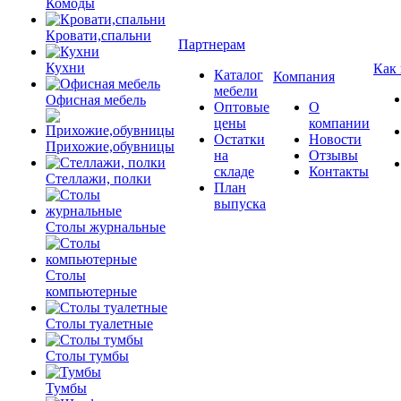
Комоды
Кровати,спальни
Партнерам
Кухни
Как
Каталог
Компания
мебели
Офисная мебель
Оптовые
О
цены
компании
Остатки
Новости
Прихожие,обувницы
на
Отзывы
складе
Контакты
Стеллажи, полки
План
выпуска
Столы журнальные
Столы
компьютерные
Столы туалетные
Столы тумбы
Тумбы