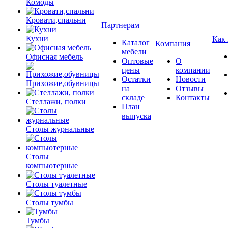
Комоды
Кровати,спальни
Партнерам
Кухни
Как
Каталог
Компания
мебели
Офисная мебель
Оптовые
О
цены
компании
Остатки
Новости
Прихожие,обувницы
на
Отзывы
складе
Контакты
Стеллажи, полки
План
выпуска
Столы журнальные
Столы
компьютерные
Столы туалетные
Столы тумбы
Тумбы