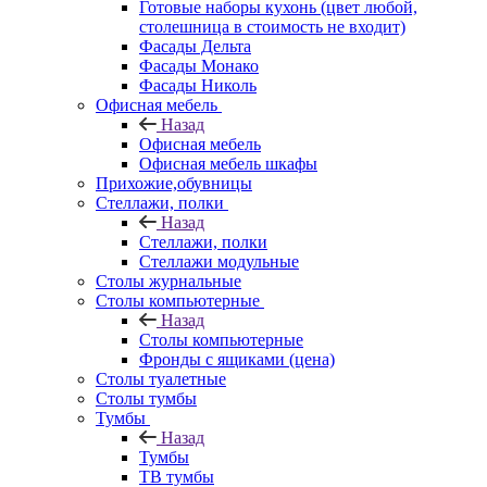
Готовые наборы кухонь (цвет любой,
столешница в стоимость не входит)
Фасады Дельта
Фасады Монако
Фасады Николь
Офисная мебель
Назад
Офисная мебель
Офисная мебель шкафы
Прихожие,обувницы
Стеллажи, полки
Назад
Стеллажи, полки
Стеллажи модульные
Столы журнальные
Столы компьютерные
Назад
Столы компьютерные
Фронды с ящиками (цена)
Столы туалетные
Столы тумбы
Тумбы
Назад
Тумбы
ТВ тумбы