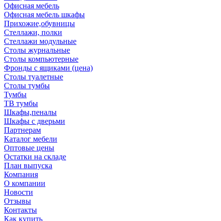
Офисная мебель
Офисная мебель шкафы
Прихожие,обувницы
Стеллажи, полки
Стеллажи модульные
Столы журнальные
Столы компьютерные
Фронды с ящиками (цена)
Столы туалетные
Столы тумбы
Тумбы
ТВ тумбы
Шкафы,пеналы
Шкафы с дверьми
Партнерам
Каталог мебели
Оптовые цены
Остатки на складе
План выпуска
Компания
О компании
Новости
Отзывы
Контакты
Как купить