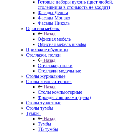
Готовые наборы кухонь (цвет любой,
столешница в стоимость не входит)
Фасады Дельта
Фасады Монако
Фасады Николь
Офисная мебель
Назад
Офисная мебель
Офисная мебель шкафы
Прихожие,обувницы
Стеллажи, полки
Назад
Стеллажи, полки
Стеллажи модульные
Столы журнальные
Столы компьютерные
Назад
Столы компьютерные
Фронды с ящиками (цена)
Столы туалетные
Столы тумбы
Тумбы
Назад
Тумбы
ТВ тумбы