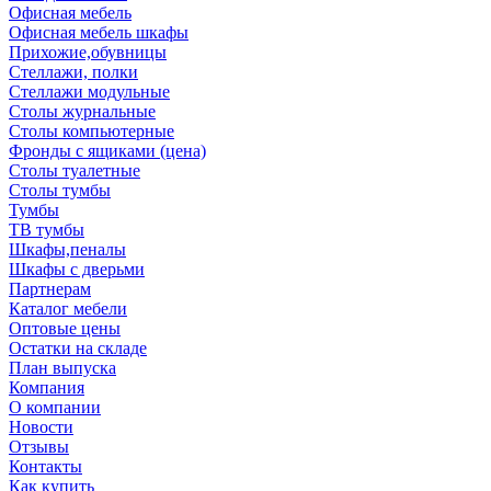
Офисная мебель
Офисная мебель шкафы
Прихожие,обувницы
Стеллажи, полки
Стеллажи модульные
Столы журнальные
Столы компьютерные
Фронды с ящиками (цена)
Столы туалетные
Столы тумбы
Тумбы
ТВ тумбы
Шкафы,пеналы
Шкафы с дверьми
Партнерам
Каталог мебели
Оптовые цены
Остатки на складе
План выпуска
Компания
О компании
Новости
Отзывы
Контакты
Как купить