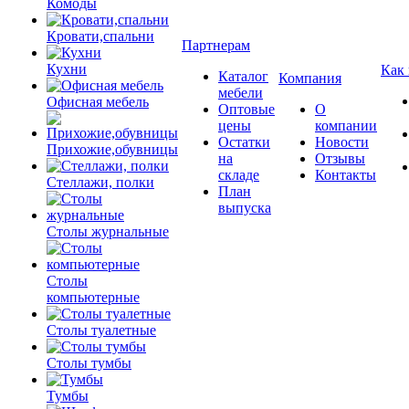
Комоды
Кровати,спальни
Партнерам
Кухни
Как
Каталог
Компания
мебели
Офисная мебель
Оптовые
О
цены
компании
Остатки
Новости
Прихожие,обувницы
на
Отзывы
складе
Контакты
Стеллажи, полки
План
выпуска
Столы журнальные
Столы
компьютерные
Столы туалетные
Столы тумбы
Тумбы