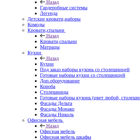
Назад
Гардеробные системы
Легенда
Детские кровати,наборы
Комоды
Кровати,спальни
Назад
Кровати,спальни
Матрацы
Кухни
Назад
Кухни
Под заказ наборы кухонь со столешницей
Готовые наборы кухни со столешницей
Доп.оборудование
Короба
Столешницы
Готовые наборы кухонь (цвет любой, столешни
Фасады Дельта
Фасады Монако
Фасады Николь
Офисная мебель
Назад
Офисная мебель
Офисная мебель шкафы